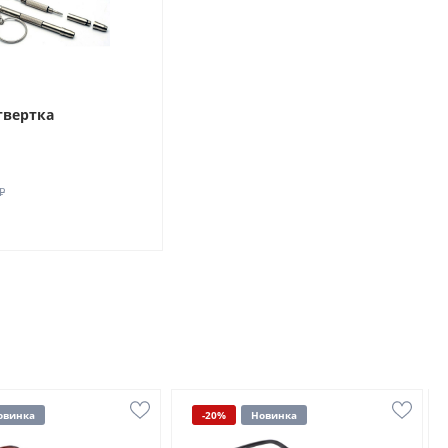
твертка
₽
овинка
-20%
Новинка