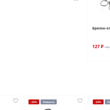
Брелок-о
127 ₽
150 
-20%
Новинка
-20%
Н