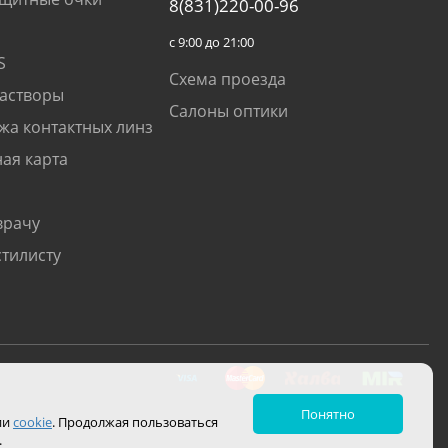
8(831)220-00-96
с 9:00 до 21:00
S
Схема проезда
растворы
Салоны оптики
жа контактных линз
ая карта
врачу
стилисту
Понятно
ии
cookie
. Продолжая пользоваться
.