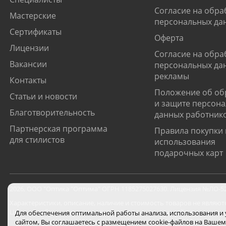
Согласие на обра
Мастерские
персональных да
Сертификаты
Оферта
Лицензии
Согласие на обра
Вакансии
персональных да
рекламы
Контакты
Положение об об
Статьи и новости
и защите персон
Благотворительность
данных работник
Партнерская программа
Правила покупки 
для стилистов
использования
подарочных карт
2026
,
ООО "Оптика "Оптима"
ОГРН 1185275027630. Лицензия №ЛО-52-0
Характеристики, описание, наличие и стоимость товаров не являют
Цены на сайте могут отличаться от цен в салонах и действуют толь
Для обеспечения оптимальной работы анализа, использования и
сайтом, Вы соглашаетесь с размещением cookie-файлов на Вашем