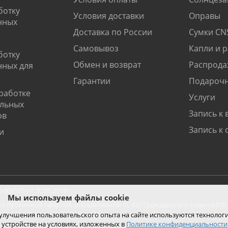
ботку
Условия доставки
Оправы
нных
Доставка по России
Сумки CN
Самовывоз
Капли и 
ботку
Обмен и возврат
Распрода
нных для
Гарантии
Подарочн
работке
Услуги
альных
Запись к 
ов
Запись к 
и
06505 от 20.06.2019г.
Мы используем файлы cookie
ся публичной офертой, определяемой ст. 437 Гражданского кодекса РФ.
ко при покупке с помощью сайта.
 улучшения пользовательского опыта на сайте используются технолог
 устройстве на условиях, изложенных в
Политике конфиденциальности