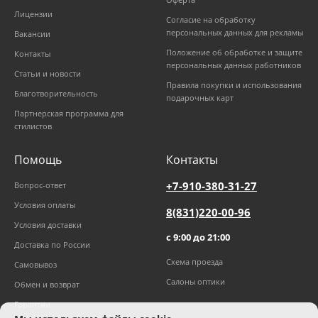
Лицензии
Согласие на обработку
персональных данных для рекламы
Вакансии
Положение об обработке и защите
Контакты
персональных данных работников
Статьи и новости
Правила покупки и использования
Благотворительность
подарочных карт
Партнерская программа для
стилистов
Помощь
Контакты
+7-910-380-31-27
Вопрос-ответ
Условия оплаты
8(831)220-00-96
Условия доставки
с 9:00 до 21:00
Доставка по России
Схема проезда
Самовывоз
Салоны оптики
Обмен и возврат
Гарантии