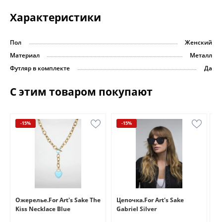
Характеристики
Пол
Женский
Материал
Металл
Футляр в комплекте
Да
С этим товаром покупают
-15%
-15%
e
Ожерелье.For Art's Sake The
Цепочка.For Art's Sake
Бр
Kiss Necklace Blue
Gabriel Silver
Br