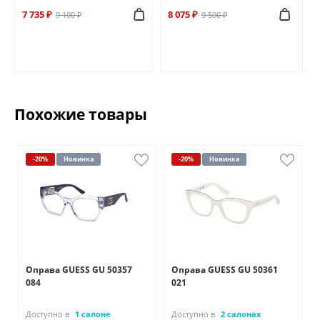
7 735 ₽
8 075 ₽
6 
9 100 ₽
9 500 ₽
Похожие товары
-20%
Новинка
-20%
Новинка
Оправа GUESS GU 50357
Оправа GUESS GU 50361
084
021
Доступно в
1 салоне
Доступно в
2 салонах