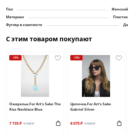
Пол
Женский
Материал
Пластик
Футляр в комплекте
Да
С этим товаром покупают
-15%
-15%
e
Ожерелье.For Art's Sake The
Цепочка.For Art's Sake
Бр
Kiss Necklace Blue
Gabriel Silver
Br
7 735 ₽
8 075 ₽
6 
9 100 ₽
9 500 ₽