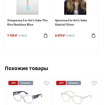
e
Ожерелье.For Art's Sake The
Цепочка.For Art's Sake
Бр
Kiss Necklace Blue
Gabriel Silver
Br
7 735 ₽
8 075 ₽
6 
9 100 ₽
9 500 ₽
Похожие товары
-20%
Новинка
-20%
Новинка