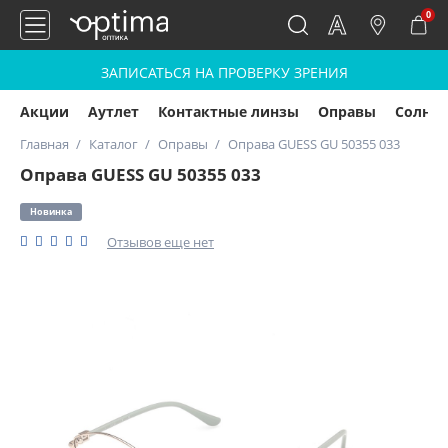
0
ЗАПИСАТЬСЯ НА ПРОВЕРКУ ЗРЕНИЯ
Акции
Аутлет
Контактные линзы
Оправы
Солнц
Главная
Каталог
Оправы
Оправа GUESS GU 50355 033
Оправа GUESS GU 50355 033
Новинка
Отзывов еще нет