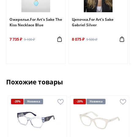
e
Ожерелье.For Art's Sake The
Цепочка.For Art's Sake
Бр
Kiss Necklace Blue
Gabriel Silver
Br
7 735 ₽
8 075 ₽
6 
9 100 ₽
9 500 ₽
Похожие товары
-20%
Новинка
-20%
Новинка