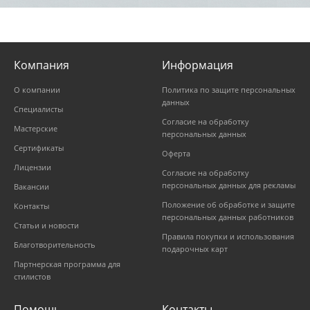
Компания
Информация
О компании
Политика по защите персональных
данных
Специалисты
Согласие на обработку
Мастерские
персональных данных
Сертификаты
Оферта
Лицензии
Согласие на обработку
персональных данных для рекламы
Вакансии
Положение об обработке и защите
Контакты
персональных данных работников
Статьи и новости
Правила покупки и использования
Благотворительность
подарочных карт
Партнерская программа для
стилистов
Помощь
Контакты