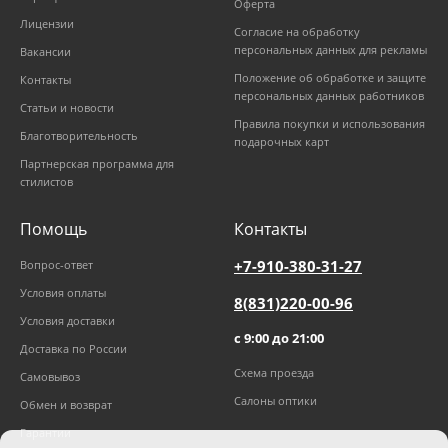
Оферта
Лицензии
Согласие на обработку
персональных данных для рекламы
Вакансии
Положение об обработке и защите
Контакты
персональных данных работников
Статьи и новости
Правила покупки и использования
Благотворительность
подарочных карт
Партнерская программа для
стилистов
Помощь
Контакты
+7-910-380-31-27
Вопрос-ответ
Условия оплаты
8(831)220-00-96
Условия доставки
с 9:00 до 21:00
Доставка по России
Схема проезда
Самовывоз
Салоны оптики
Обмен и возврат
Гарантии