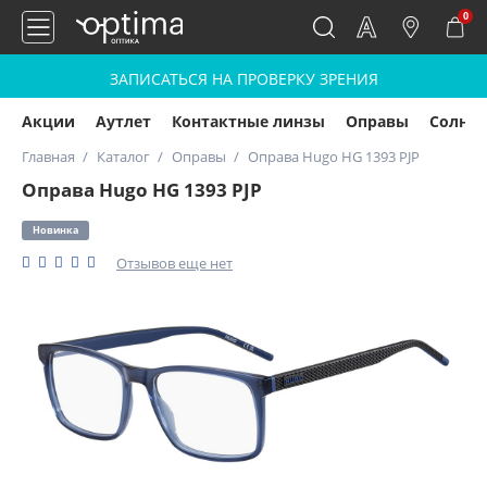
0
ЗАПИСАТЬСЯ НА ПРОВЕРКУ ЗРЕНИЯ
Акции
Аутлет
Контактные линзы
Оправы
Солнц
Главная
Каталог
Оправы
Оправа Hugo HG 1393 PJP
Оправа Hugo HG 1393 PJP
Новинка
Отзывов еще нет