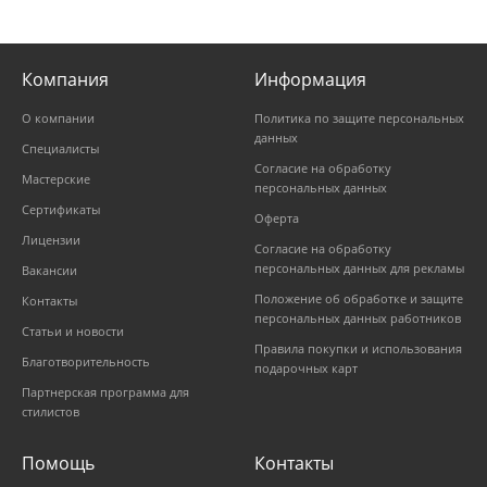
Компания
Информация
О компании
Политика по защите персональных
данных
Специалисты
Согласие на обработку
Мастерские
персональных данных
Сертификаты
Оферта
Лицензии
Согласие на обработку
персональных данных для рекламы
Вакансии
Положение об обработке и защите
Контакты
персональных данных работников
Статьи и новости
Правила покупки и использования
Благотворительность
подарочных карт
Партнерская программа для
стилистов
Помощь
Контакты