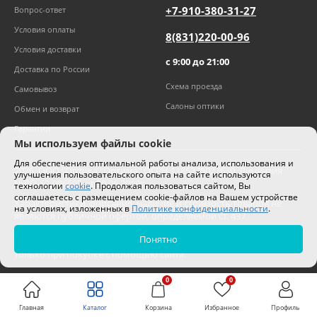
+7-910-380-31-27
Вопрос-ответ
Условия оплаты
8(831)220-00-96
Условия доставки
с 9:00 до 21:00
Доставка по России
Схема проезда
Самовывоз
Салоны оптики
Обмен и возврат
Гарантии
Мы используем файлы cookie
Для обеспечения оптимальной работы анализа, использования и
2026
,
ООО "Оптика "Оптима"
ОГРН 1185275027630. Лицензия
улучшения пользовательского опыта на сайте используются
№ЛО-52-006505 от 20.06.2019г.
технологии
cookie
. Продолжая пользоваться сайтом, Вы
соглашаетесь с размещением cookie-файлов на Вашем устройстве
Характеристики, описание, наличие и стоимость товаров не
на условиях, изложенных в
Политике конфиденциальности
.
являются публичной офертой, определяемой ст. 437
Гражданского кодекса РФ.
Понятно
Цены на сайте могут отличаться от цен в салонах и действуют
только при покупке с помощью сайта.
0
0
Главная
Каталог
Корзина
Избранное
Профиль