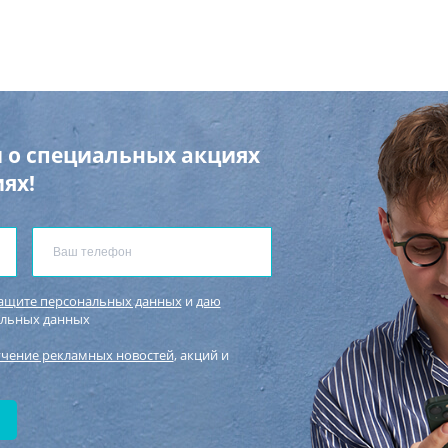
 о специальных акциях
ях!
защите персональных данных
и
даю
альных данных
учение рекламных новостей
, акций и