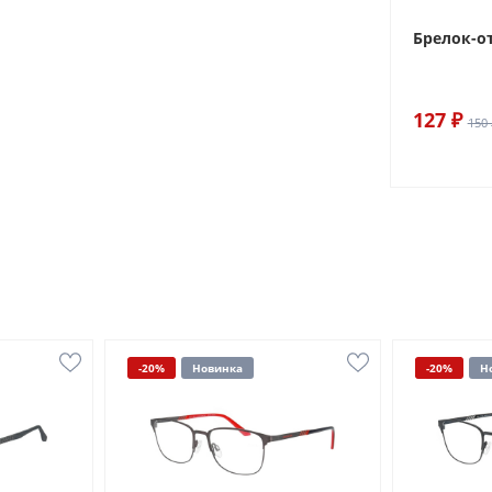
Брелок-о
127 ₽
150 
-20%
Новинка
-20%
Н