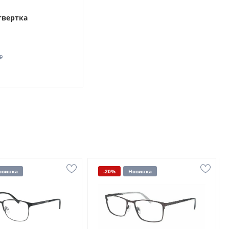
твертка
₽
овинка
-20%
Новинка