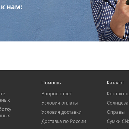
к нам:
Помощь
Каталог
те
Вопрос-ответ
Контактн
нных
Условия оплаты
Солнцеза
ботку
Условия доставки
Оправы
нных
Доставка по России
Сумки CN