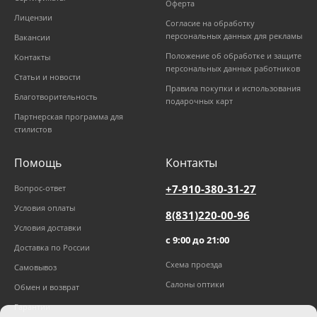
Оферта
Лицензии
Согласие на обработку
персональных данных для рекламы
Вакансии
Положение об обработке и защите
Контакты
персональных данных работников
Статьи и новости
Правила покупки и использования
Благотворительность
подарочных карт
Партнерская программа для
стилистов
Помощь
Контакты
+7-910-380-31-27
Вопрос-ответ
Условия оплаты
8(831)220-00-96
Условия доставки
с 9:00 до 21:00
Доставка по России
Схема проезда
Самовывоз
Салоны оптики
Обмен и возврат
Гарантии