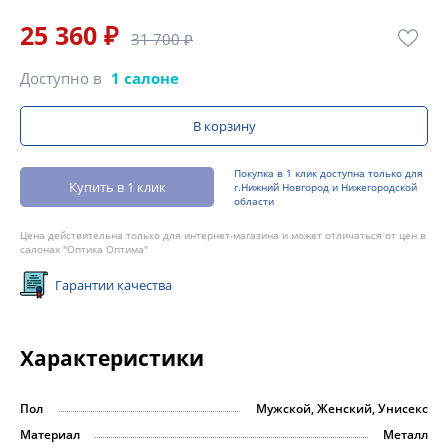
25 360 ₽
31 700 ₽
Доступно в
1 салоне
В корзину
Покупка в 1 клик доступна только для
Купить в 1 клик
г.Нижний Новгород и Нижегородской
области
Цена действительна только для интернет-магазина и может отличаться от цен в
салонах "Оптика Оптима"
Гарантии качества
Характеристики
Пол
Мужской, Женский, Унисекс
Материал
Металл