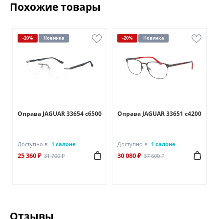
Похожие товары
-20%
Новинка
-20%
Новинка
0
Оправа JAGUAR 33654 c6500
Оправа JAGUAR 33651 c4200
Доступно в
1 салоне
Доступно в
1 салоне
25 360 ₽
30 080 ₽
31 700 ₽
37 600 ₽
Отзывы