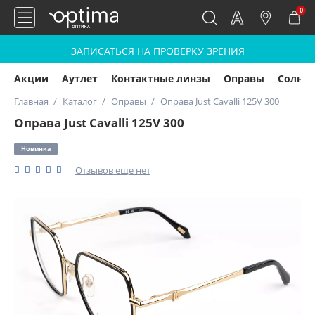
0
ЗАПИСАТЬСЯ НА ПРОВЕРКУ ЗРЕНИЯ
Акции
Аутлет
Контактные линзы
Оправы
Солнц
Главная
Каталог
Оправы
Оправа Just Cavalli 125V 300
Оправа Just Cavalli 125V 300
Новинка
Отзывов еще нет