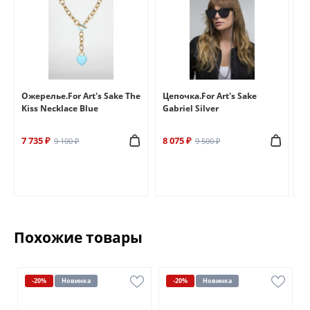
e
Ожерелье.For Art's Sake The
Цепочка.For Art's Sake
Бр
Kiss Necklace Blue
Gabriel Silver
Br
7 735 ₽
8 075 ₽
6 
9 100 ₽
9 500 ₽
Похожие товары
-20%
Новинка
-20%
Новинка