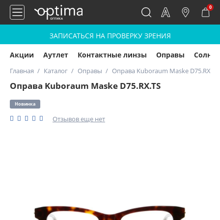
0
ЗАПИСАТЬСЯ НА ПРОВЕРКУ ЗРЕНИЯ
Акции
Аутлет
Контактные линзы
Оправы
Солнц
Главная
Каталог
Оправы
Оправа Kuboraum Maske D75.RX.TS
Оправа Kuboraum Maske D75.RX.TS
Новинка
Отзывов еще нет