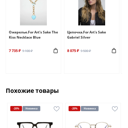
e
Ожерелье.For Art's Sake The
Цепочка.For Art's Sake
Бр
Kiss Necklace Blue
Gabriel Silver
Br
7 735 ₽
8 075 ₽
6 
9 100 ₽
9 500 ₽
Похожие товары
-20%
Новинка
-20%
Новинка