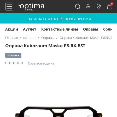
0
ЗАПИСАТЬСЯ НА ПРОВЕРКУ ЗРЕНИЯ
Акции
Аутлет
Контактные линзы
Оправы
Солнц
Главная
Каталог
Оправы
Оправа Kuboraum Maske P8.RX.BST
Оправа Kuboraum Maske P8.RX.BST
Новинка
Отзывов еще нет