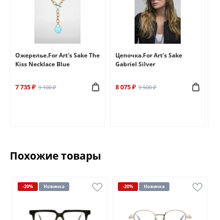
e
Ожерелье.For Art's Sake The
Цепочка.For Art's Sake
Бр
Kiss Necklace Blue
Gabriel Silver
Br
7 735 ₽
8 075 ₽
6 
9 100 ₽
9 500 ₽
Похожие товары
-20%
Новинка
-20%
Новинка