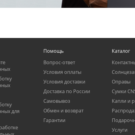
Помощь
Каталог
те
Вопрос-ответ
Контактн
нных
Условия оплаты
Солнцеза
ботку
Условия доставки
Оправы
нных
Доставка по России
Сумки CN
Самовывоз
Капли и 
ботку
Обмен и возврат
Распрода
нных для
Гарантии
Подарочн
работке
Услуги
альных