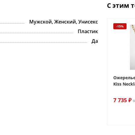
С этим 
Мужской, Женский, Унисекс
-15%
-15%
Пластик
Да
ake
Браслет For Art's Sake Olive
Ожерелье.
Bracelet Gold
Kiss Neckl
6 290 ₽
7 735 ₽
7 400 ₽
9