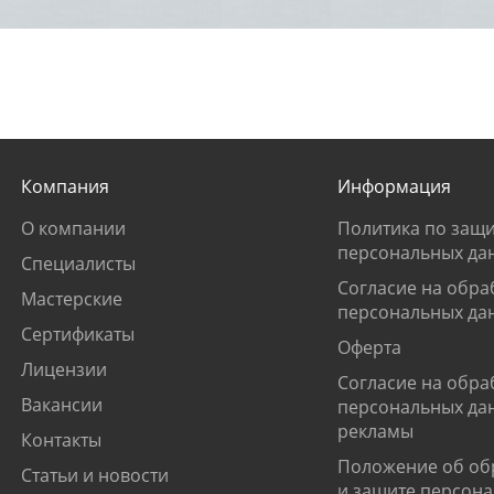
Компания
Информация
О компании
Политика по защи
персональных да
Специалисты
Согласие на обра
Мастерские
персональных да
Сертификаты
Оферта
Лицензии
Согласие на обра
Вакансии
персональных да
рекламы
Контакты
Положение об об
Статьи и новости
и защите персон