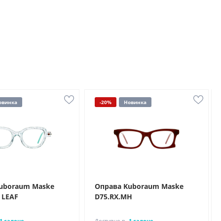
овинка
-20%
Новинка
uboraum Maske
Оправа Kuboraum Maske
 LEAF
D75.RX.MH
1 салоне
Доступно в
1 салоне