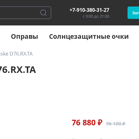
+7-910-380-31-27
Зап
с 9:00 до 21:00
Оправы
Солнцезащитные очки
ke D76.RX.TA
6.RX.TA
76 880 ₽
96 100 ₽