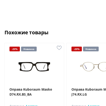
Похожие товары
-20%
Новинка
-20%
Новинка
Оправа Kuboraum Maske
Оправа Kuboraum M
D74.RX.BS_BA
J74.RX.LG
Доступно в
1 салоне
Доступно в
1 салоне