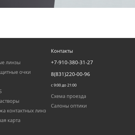
Контакты
+7-910-380-31-27
ые линзы
щитные очки
8(831)220-00-96
с 9:00 до 21:00
S
Схема проезда
растворы
Салоны оптики
жа контактных линз
ая карта