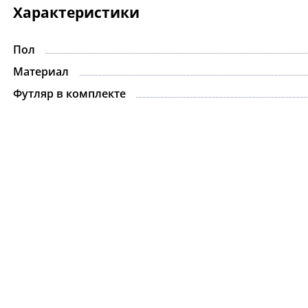
Характеристики
Пол
-15%
Материал
Футляр в комплекте
Цепочка.For Art's S
Gabriel Silver
8 075 ₽
9 500 ₽