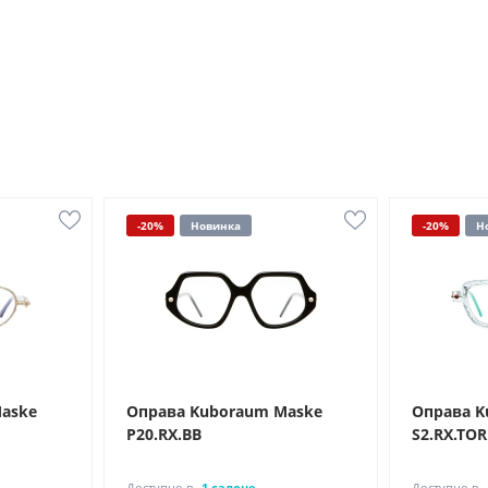
-20%
Новинка
-20%
Н
aske
Оправа Kuboraum Maske
Оправа K
P20.RX.BB
S2.RX.TOR
Доступно в
1 салоне
Доступно в