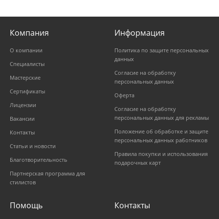
Компания
Информация
О компании
Политика по защите персональных
данных
Специалисты
Согласие на обработку
Мастерские
персональных данных
Сертификаты
Оферта
Лицензии
Согласие на обработку
персональных данных для рекламы
Вакансии
Положение об обработке и защите
Контакты
персональных данных работников
Статьи и новости
Правила покупки и использования
Благотворительность
подарочных карт
Партнерская программа для
стилистов
Помощь
Контакты