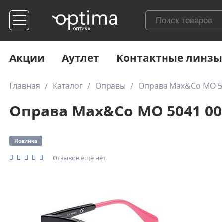
Акции
Аутлет
Контактные линзы
Главная
Каталог
Оправы
Оправа Max&Co MO 5
Оправа Max&Co MO 5041 00
Новинка
Отзывов еще нет