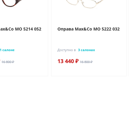
ax&Co MO 5214 052
Оправа Max&Co MO 5222 032
1 салоне
Доступно в
3 салонах
13 440 ₽
16 800 ₽
16 800 ₽