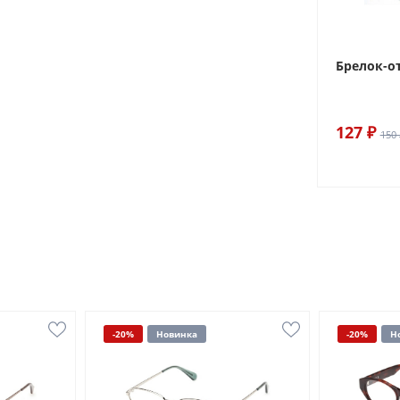
Брелок-о
127 ₽
150 
-20%
Новинка
-20%
Н