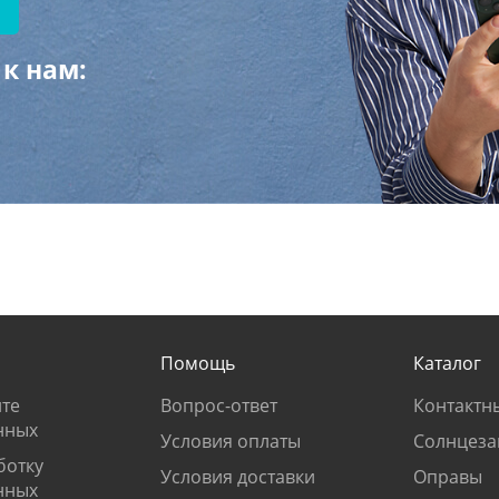
к нам:
Помощь
Каталог
те
Вопрос-ответ
Контактн
нных
Условия оплаты
Солнцеза
ботку
Условия доставки
Оправы
нных