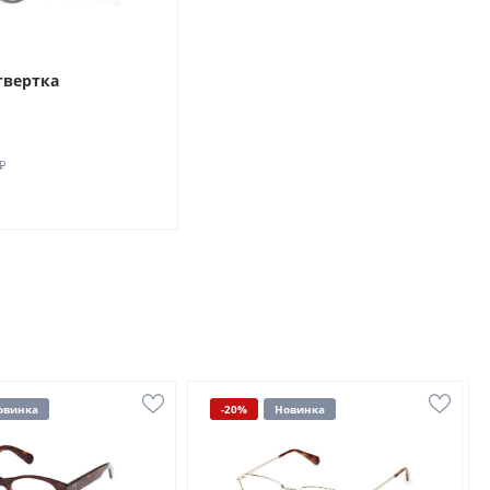
твертка
₽
овинка
-20%
Новинка