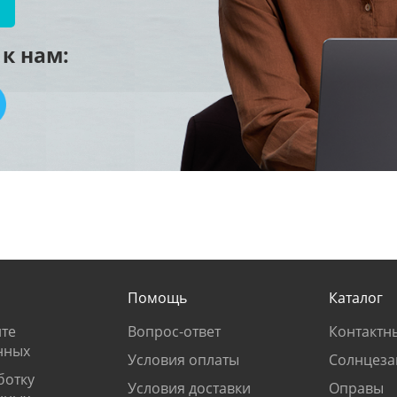
к нам:
Помощь
Каталог
те
Вопрос-ответ
Контактн
нных
Условия оплаты
Солнцеза
ботку
Условия доставки
Оправы