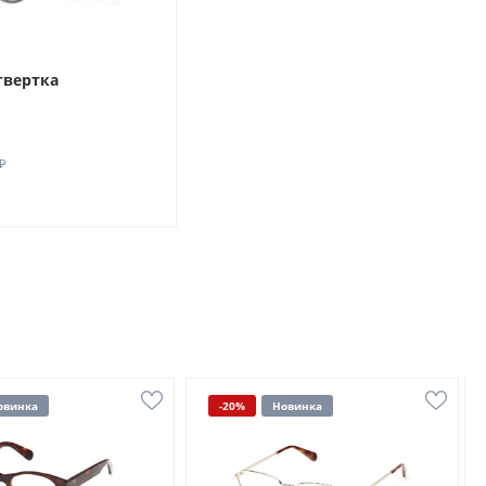
твертка
₽
овинка
-20%
Новинка