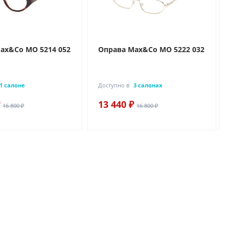
ax&Co MO 5214 052
Оправа Max&Co MO 5222 032
1 салоне
Доступно в
3 салонах
13 440 ₽
16 800 ₽
16 800 ₽