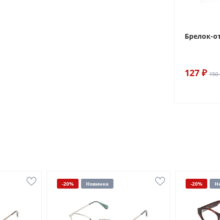
Брелок-о
127 ₽
150 
-20%
Новинка
-20%
Н