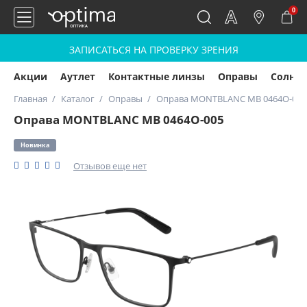
0
ЗАПИСАТЬСЯ НА ПРОВЕРКУ ЗРЕНИЯ
Акции
Аутлет
Контактные линзы
Оправы
Солнц
Главная
Каталог
Оправы
Оправа MONTBLANC MB 0464O-005
Оправа MONTBLANC MB 0464O-005
Новинка
Отзывов еще нет