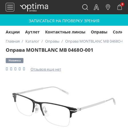
0
ЗАПИСАТЬСЯ НА ПРОВЕРКУ ЗРЕНИЯ
Акции
Аутлет
Контактные линзы
Оправы
Солнц
Главная
Каталог
Оправы
Оправа MONTBLANC MB 0468O-001
Оправа MONTBLANC MB 0468O-001
Новинка
Отзывов еще нет