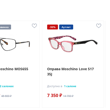
овинка
-50%
Аутлет
oschino MOS655
Оправа Moschino Love 517
35J
2 салонах
Доступно в
1 салоне
7 350 ₽
48 800 ₽
14 700 ₽