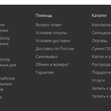
Помощь
Каталог
те
Вопрос-ответ
Контактн
нных
Условия оплаты
Солнцеза
ботку
Условия доставки
Оправы
нных
Доставка по России
Сумки CN
Самовывоз
Капли и 
ботку
Обмен и возврат
Распрода
нных для
Гарантии
Подарочн
работке
Услуги
альных
Запись к 
ов
Запись к 
и