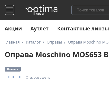
Акции
Аутлет
Контактные линзы
Главная
Каталог
Оправы
Оправа Moschino MO
Оправа Moschino MOS653 B
Новинка
Отзывов еще нет