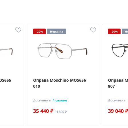
-20%
Новинка
-20%
Н
OS655
Оправа Moschino MOS656
Оправа M
010
807
Доступно в
1 салоне
Доступно в
35 440 ₽
39 040 ₽
44 300 ₽