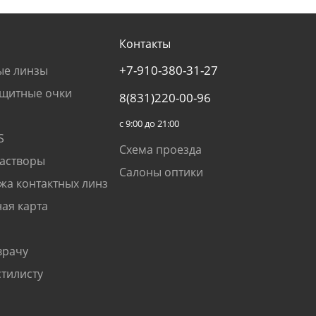
Контакты
+7-910-380-31-27
ые линзы
щитные очки
8(831)220-00-96
с 9:00 до 21:00
S
Схема проезда
растворы
Салоны оптики
жа контактных линз
ая карта
врачу
стилисту