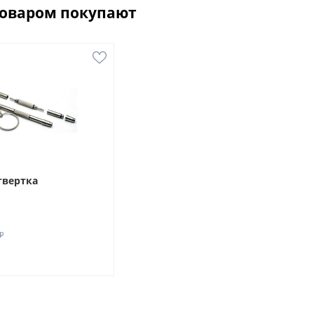
товаром покупают
твертка
₽