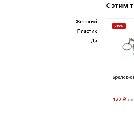
С этим 
Женский
-15%
Пластик
Да
Брелок-о
127 ₽
150 