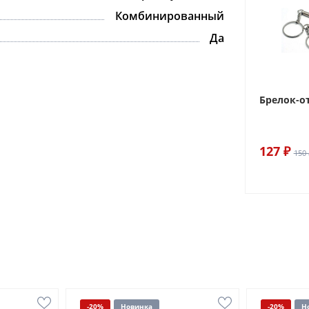
Комбинированный
Да
Брелок-о
127 ₽
150 
-20%
Новинка
-20%
Н