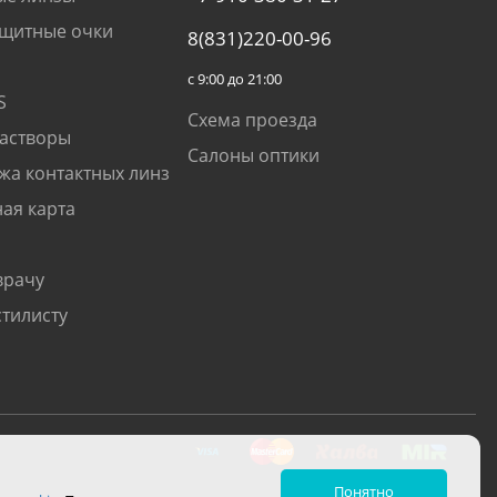
щитные очки
8(831)220-00-96
с 9:00 до 21:00
S
Схема проезда
растворы
Салоны оптики
жа контактных линз
ая карта
врачу
стилисту
Понятно