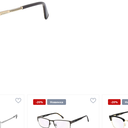
-20%
Новинка
-20%
Н