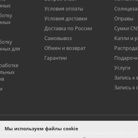
нных
Условия оплаты
Солнцеза
ботку
Условия доставки
Оправы
нных
Доставка по России
Сумки CN
Самовывоз
Капли и 
ботку
Обмен и возврат
Распрода
нных для
Гарантии
Подарочн
работке
Услуги
альных
Запись к 
ов
Запись к 
и
06505 от 20.06.2019г.
Мы используем файлы cookie
ся публичной офертой, определяемой ст. 437 Гражданского кодекса РФ.