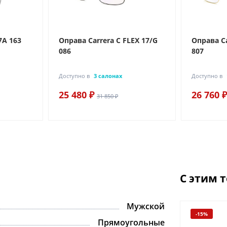
7A 163
Оправа Carrera C FLEX 17/G
Оправа Ca
086
807
Доступно в
3 салонах
Доступно в
25 480 ₽
26 760 ₽
31 850 ₽
С этим 
Мужской
-15%
Прямоугольные