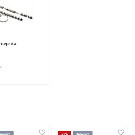
твертка
₽
овинка
-20%
Новинка