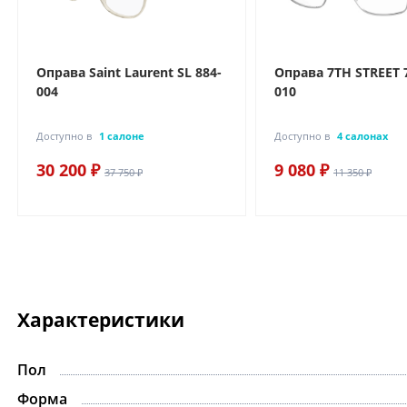
Оправа Saint Laurent SL 884-
Оправа 7TH STREET 
004
010
Доступно в
1 салоне
Доступно в
4 салонах
30 200 ₽
9 080 ₽
37 750 ₽
11 350 ₽
Характеристики
Пол
Форма