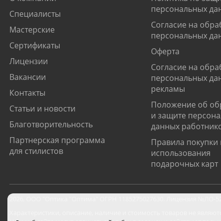
персональных да
Специалисты
Согласие на обра
Мастерские
персональных да
Сертификаты
Оферта
Лицензии
Согласие на обра
Вакансии
персональных да
рекламы
Контакты
Положение об об
Статьи и новости
и защите персон
Благотворительность
данных работник
Партнерская программа
Правила покупки 
для стилистов
использования
подарочных карт
2026
,
ООО "Оптика "Оптима"
ОГРН 1185275027630. Лицензия №ЛО-52-0
Характеристики, описание, наличие и стоимость товаров не являют