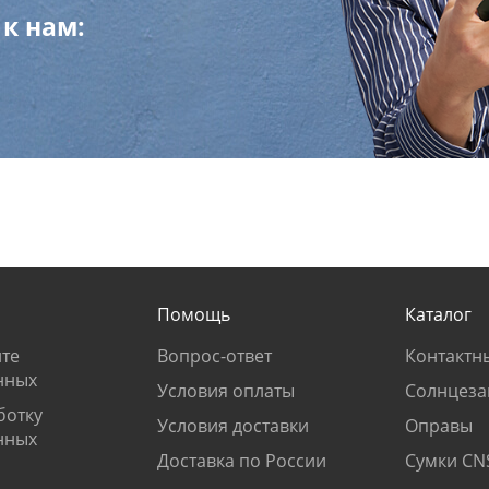
к нам:
Помощь
Каталог
те
Вопрос-ответ
Контактн
нных
Условия оплаты
Солнцеза
ботку
Условия доставки
Оправы
нных
Доставка по России
Сумки CN