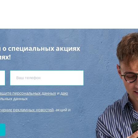
 о специальных акциях
ях!
защите персональных данных
и
даю
альных данных
учение рекламных новостей
, акций и