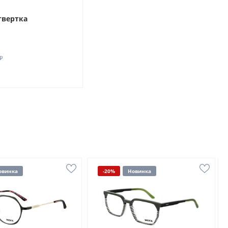
твертка
₽
овинка
-20%
Новинка