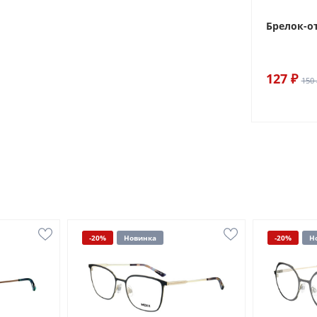
Брелок-о
127 ₽
150 
-20%
Новинка
-20%
Н