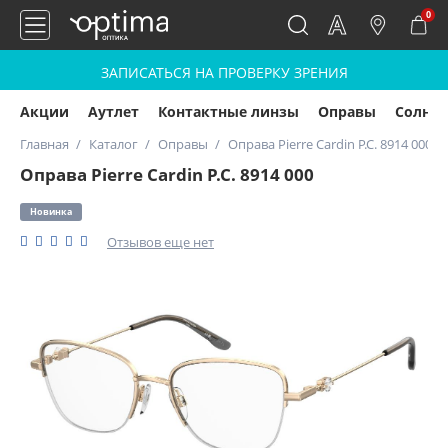
0
ЗАПИСАТЬСЯ НА ПРОВЕРКУ ЗРЕНИЯ
Акции
Аутлет
Контактные линзы
Оправы
Солнц
Главная
Каталог
Оправы
Оправа Pierre Cardin P.C. 8914 000
Оправа Pierre Cardin P.C. 8914 000
Новинка
Отзывов еще нет