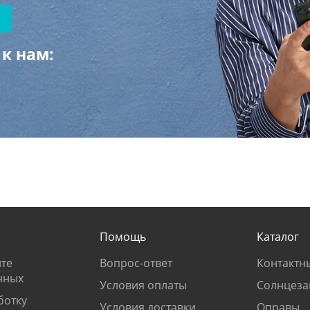
к нам:
Помощь
Каталог
те
Вопрос-ответ
Контактн
нных
Условия оплаты
Солнцеза
ботку
Условия доставки
Оправы