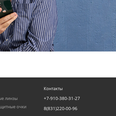
Контакты
+7-910-380-31-27
ые линзы
щитные очки
8(831)220-00-96