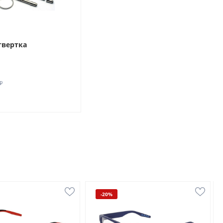
твертка
₽
-20%