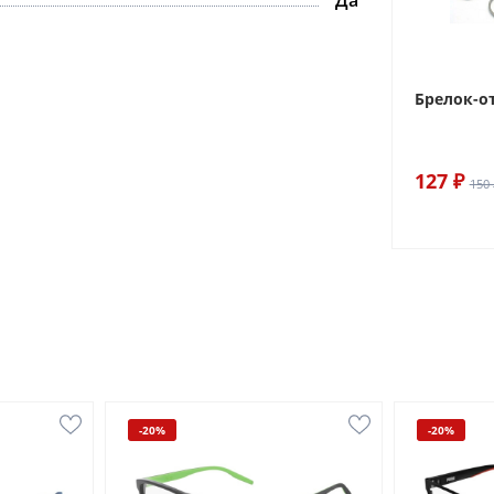
Да
Брелок-о
127 ₽
150 
-20%
-20%