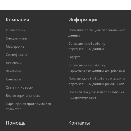
Компания
Информация
О компании
Политика по защите персональных
данных
Специалисты
Согласие на обработку
Мастерские
персональных данных
Сертификаты
Оферта
Лицензии
Согласие на обработку
персональных данных для рекламы
Вакансии
Положение об обработке и защите
Контакты
персональных данных работников
Статьи и новости
Правила покупки и использования
Благотворительность
подарочных карт
Партнерская программа для
стилистов
Помощь
Контакты