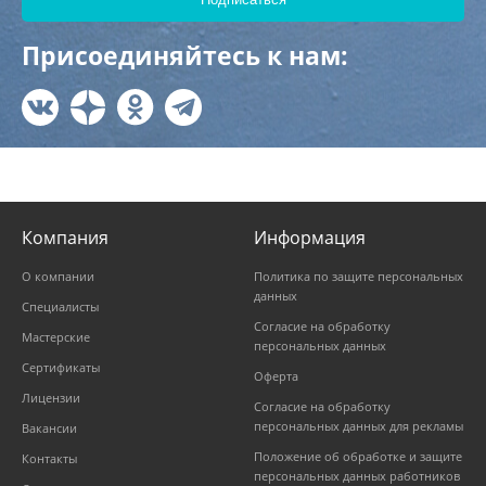
Присоединяйтесь к нам:
Компания
Информация
О компании
Политика по защите персональных
данных
Специалисты
Согласие на обработку
Мастерские
персональных данных
Сертификаты
Оферта
Лицензии
Согласие на обработку
персональных данных для рекламы
Вакансии
Положение об обработке и защите
Контакты
персональных данных работников