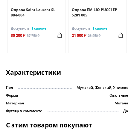
A
Оправа Saint Laurent SL
Оправа EMILIO PUCCI EP
884-004
5281 005
Доступно в
1 салоне
Доступно в
1 салоне
30 200 ₽
21 000 ₽
37 750 ₽
26 250 ₽
Характеристики
Пол
Мужской, Женский, Унисекс
Форма
Овальные
Материал
Металл
Футляр в комплекте
Да
С этим товаром покупают