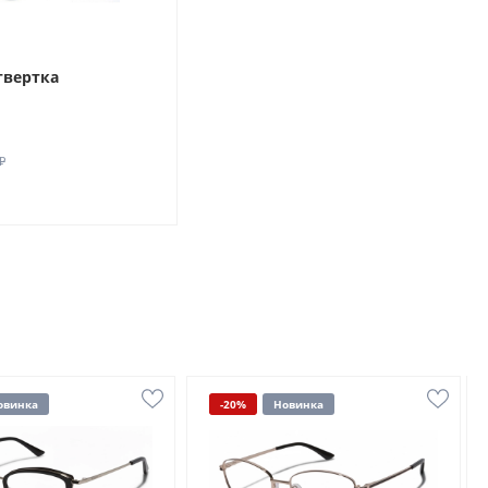
твертка
₽
овинка
-20%
Новинка