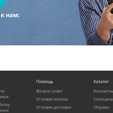
к нам:
Помощь
Каталог
те
Вопрос-ответ
Контактн
нных
Условия оплаты
Солнцеза
ботку
Условия доставки
Оправы
нных