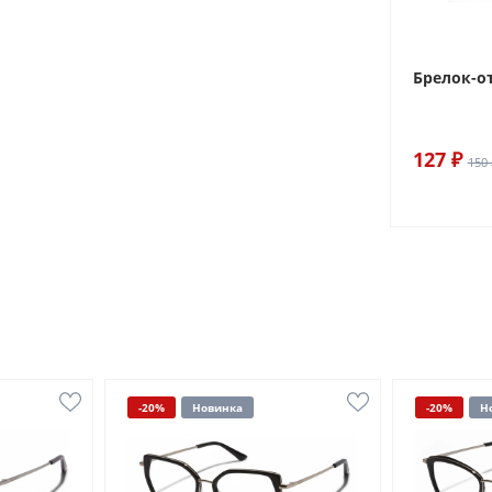
Брелок-о
127 ₽
150 
-20%
Новинка
-20%
Н