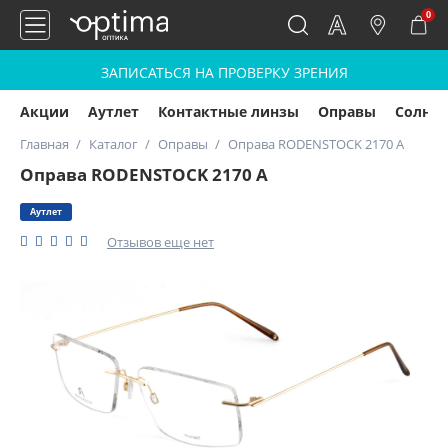
0
ЗАПИСАТЬСЯ НА ПРОВЕРКУ ЗРЕНИЯ
Акции
Аутлет
Контактные линзы
Оправы
Солнц
Главная
Каталог
Оправы
Оправа RODENSTOCK 2170 A
Оправа RODENSTOCK 2170 A
Аутлет
Отзывов еще нет