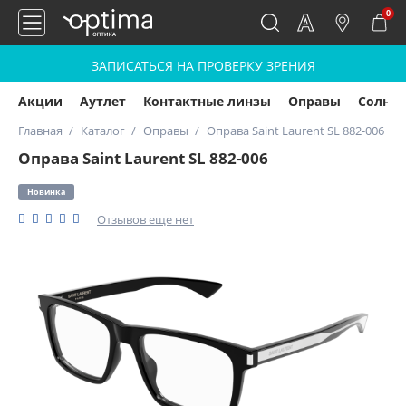
0
ЗАПИСАТЬСЯ НА ПРОВЕРКУ ЗРЕНИЯ
Акции
Аутлет
Контактные линзы
Оправы
Солнц
Главная
Каталог
Оправы
Оправа Saint Laurent SL 882-006
Оправа Saint Laurent SL 882-006
Новинка
Отзывов еще нет