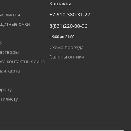
Контакты
+7-910-380-31-27
ые линзы
щитные очки
8(831)220-00-96
с 9:00 до 21:00
S
Схема проезда
растворы
Салоны оптики
жа контактных линз
ая карта
врачу
стилисту