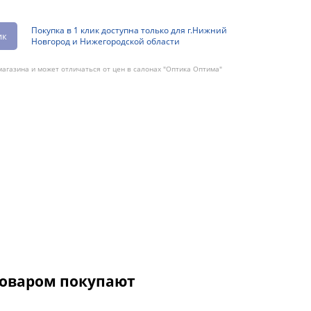
Покупка в 1 клик доступна только для г.Нижний
ик
Новгород и Нижегородской области
агазина и может отличаться от цен в салонах "Оптика Оптима"
товаром покупают