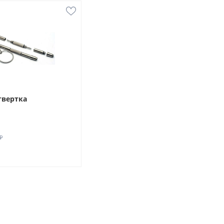
твертка
₽