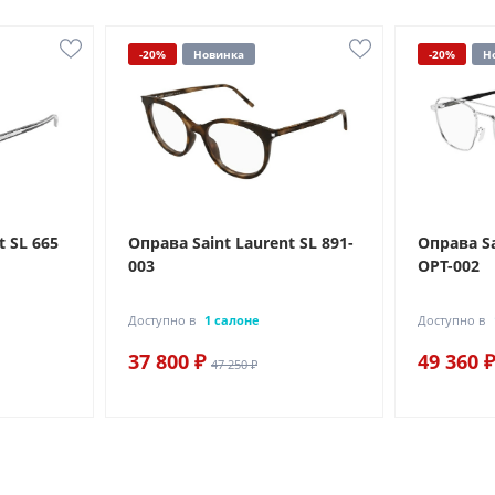
-20%
Новинка
-20%
Н
t SL 665
Оправа Saint Laurent SL 891-
Оправа Sa
003
OPT-002
Доступно в
1 салоне
Доступно в
37 800 ₽
49 360 ₽
47 250 ₽