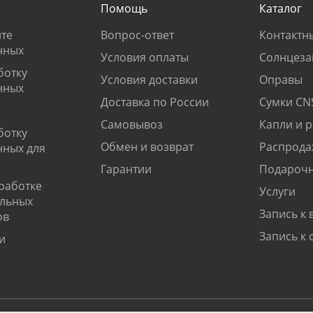
Помощь
Каталог
те
Вопрос-ответ
Контактн
нных
Условия оплаты
Солнцеза
ботку
Условия доставки
Оправы
нных
Доставка по России
Сумки CN
Самовывоз
Капли и 
ботку
Обмен и возврат
Распрода
нных для
Гарантии
Подарочн
работке
Услуги
альных
Запись к 
ов
Запись к 
и