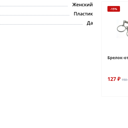
Женский
-15%
Пластик
Да
Брелок-о
127 ₽
150 