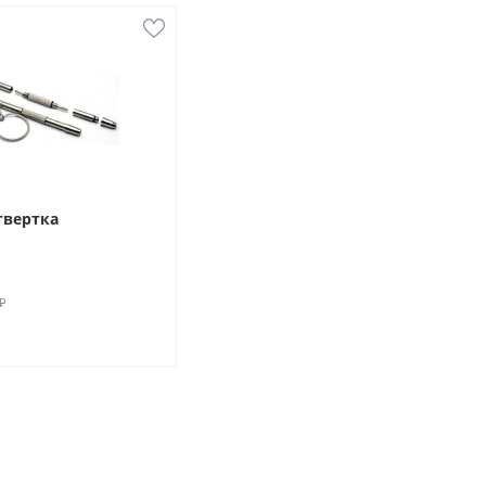
твертка
₽