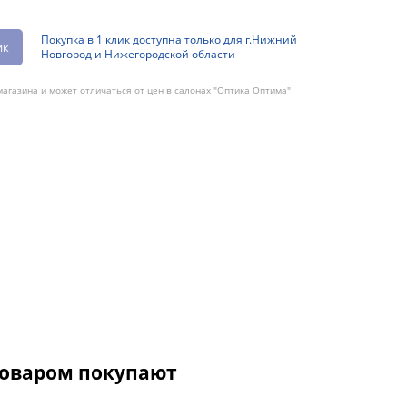
Покупка в 1 клик доступна только для г.Нижний
ик
Новгород и Нижегородской области
агазина и может отличаться от цен в салонах "Оптика Оптима"
товаром покупают