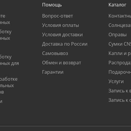
Помощь
Каталог
те
Вопрос-ответ
Контактн
нных
Условия оплаты
Солнцеза
ботку
Условия доставки
Оправы
нных
Доставка по России
Сумки CN
Самовывоз
Капли и 
ботку
Обмен и возврат
Распрода
нных для
Гарантии
Подарочн
работке
Услуги
альных
Запись к 
ов
Запись к 
и