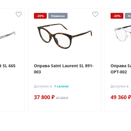
-20%
Новинка
-20%
Н
t SL 665
Оправа Saint Laurent SL 891-
Оправа Sa
003
OPT-002
Доступно в
1 салоне
Доступно в
37 800 ₽
49 360 ₽
47 250 ₽