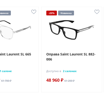
овинка
-20%
Новинка
int Laurent SL 665
Оправа Saint Laurent SL 882-
006
1 салоне
Доступно в
2 салонах
48 960 ₽
61 700 ₽
61 200 ₽