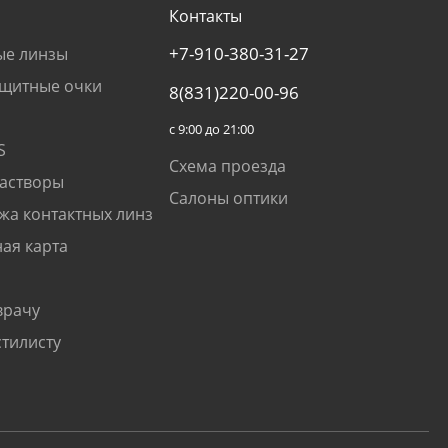
Контакты
+7-910-380-31-27
ые линзы
щитные очки
8(831)220-00-96
с 9:00 до 21:00
S
Схема проезда
растворы
Салоны оптики
жа контактных линз
ая карта
врачу
стилисту