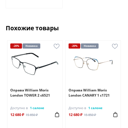
Похожие товары
-20%
Новинка
-20%
Новинка
Оправа William Moris
Оправа William Moris
London TOWER 2 c6521
London CANARY 1 c1721
Доступно в
1 салоне
Доступно в
1 салоне
12 680 ₽
12 680 ₽
15 850 ₽
15 850 ₽