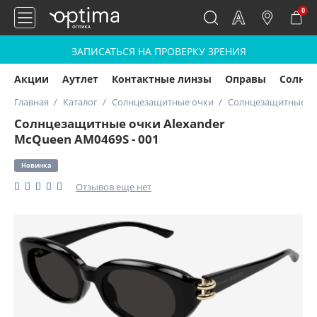
0
ЗАПИСАТЬСЯ НА ПРОВЕРКУ ЗРЕНИЯ
Акции
Аутлет
Контактные линзы
Оправы
Солнц
Главная
Каталог
Солнцезащитные очки
Солнцезащитные очк
Солнцезащитные очки Alexander
McQueen AM0469S - 001
Новинка
Отзывов еще нет