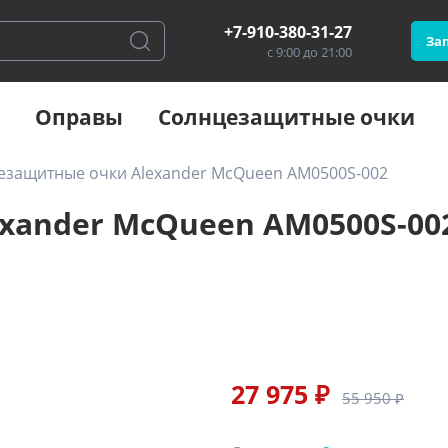
+7-910-380-31-27
Зап
с 9:00 до 21:00
Оправы
Солнцезащитные очки
езащитные очки Alexander McQueen AM0500S-002
xander McQueen AM0500S-00
27 975 ₽
55 950 ₽