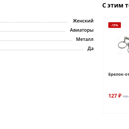
С этим 
Женский
-15%
Авиаторы
Металл
Да
Брелок-о
127 ₽
150 