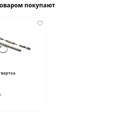
товаром покупают
твертка
₽