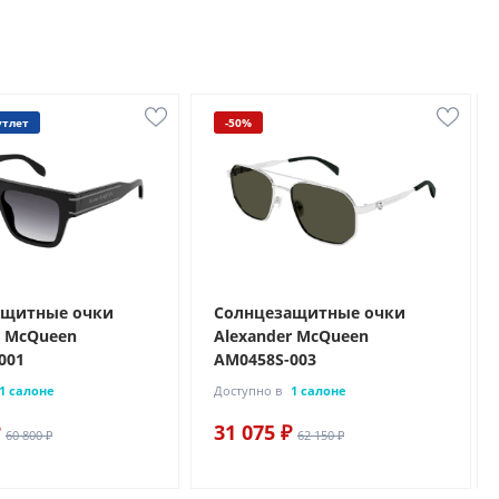
утлет
-50%
ащитные очки
Солнцезащитные очки
r McQueen
Alexander McQueen
001
AM0458S-003
1 салоне
Доступно в
1 салоне
31 075 ₽
60 800 ₽
62 150 ₽