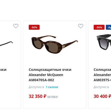
-50%
-50%
А
чки
Солнцезащитные очки
Солнцез
Alexander McQueen
Alexande
AM0470SA-002
AM0397S-
Доступно в
1 салоне
Доступно в
32 350 ₽
30 400 ₽
64 700 ₽