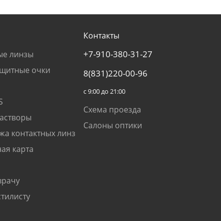
Контакты
+7-910-380-31-27
ые линзы
щитные очки
8(831)220-00-96
с 9:00 до 21:00
S
Схема проезда
растворы
Салоны оптики
жа контактных линз
ая карта
врачу
стилисту