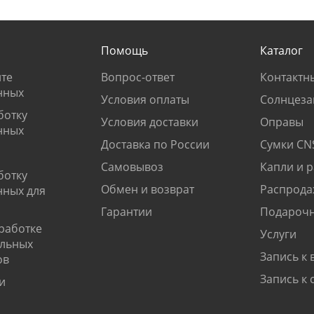
Помощь
Каталог
те
Вопрос-ответ
Контактн
нных
Условия оплаты
Солнцеза
ботку
Условия доставки
Оправы
нных
Доставка по России
Сумки CN
Самовывоз
Капли и 
ботку
Обмен и возврат
Распрода
нных для
Гарантии
Подарочн
работке
Услуги
альных
Запись к 
ов
Запись к 
и