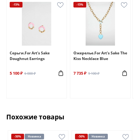
-15%
-15%
e
Серьги.For Art's Sake
Ожерелье.For Art's Sake The
Бр
Doughnut Earrings
Kiss Necklace Blue
Br
5 100 ₽
7 735 ₽
6 
6 000 ₽
9 100 ₽
Похожие товары
-50%
Новинка
-50%
Новинка