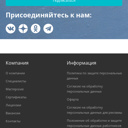
Присоединяйтесь к нам:
Компания
Информация
О компании
Политика по защите персональных
данных
Специалисты
Согласие на обработку
Мастерские
персональных данных
Сертификаты
Оферта
Лицензии
Согласие на обработку
персональных данных для рекламы
Вакансии
Положение об обработке и защите
Контакты
персональных данных работников