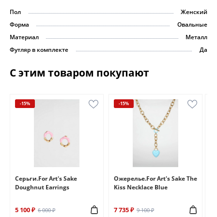
Пол
Женский
Форма
Овальные
Материал
Металл
Футляр в комплекте
Да
С этим товаром покупают
-15%
-15%
e
Серьги.For Art's Sake
Ожерелье.For Art's Sake The
Бр
Doughnut Earrings
Kiss Necklace Blue
Br
5 100 ₽
7 735 ₽
6 
6 000 ₽
9 100 ₽