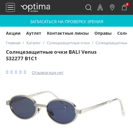
0
ЗАПИСАТЬСЯ НА ПРОВЕРКУ ЗРЕНИЯ
Акции
Аутлет
Контактные линзы
Оправы
Солнц
Главная
Каталог
Солнцезащитные очки
Солнцезащитные очк
Солнцезащитные очки BALI Venus
S32277 B1C1
Отзывов еще нет