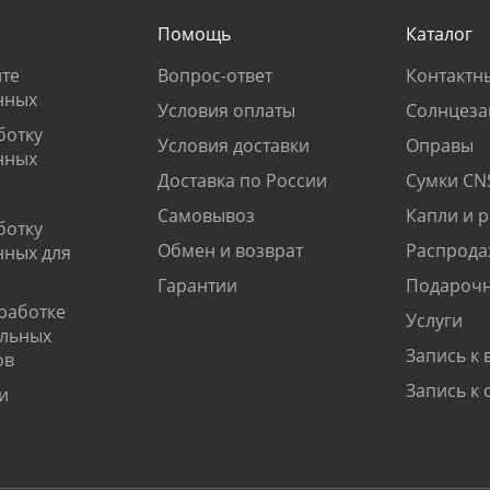
Помощь
Каталог
те
Вопрос-ответ
Контактн
нных
Условия оплаты
Солнцеза
ботку
Условия доставки
Оправы
нных
Доставка по России
Сумки CN
Самовывоз
Капли и 
ботку
Обмен и возврат
Распрода
нных для
Гарантии
Подарочн
работке
Услуги
альных
Запись к 
ов
Запись к 
и