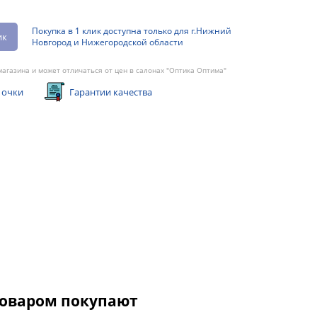
Покупка в 1 клик доступна только для г.Нижний
ик
Новгород и Нижегородской области
агазина и может отличаться от цен в салонах "Оптика Оптима"
 очки
Гарантии качества
товаром покупают