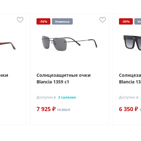
-50%
Новинка
-50%
Н
чки
Солнцезащитные очки
Солнцез
Blancia 1359 с1
Blancia 13
Доступно в
2 салонах
Доступно в
7 925 ₽
6 350 ₽
15 850 ₽