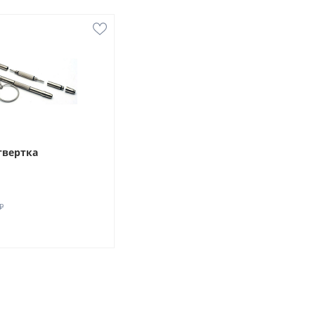
твертка
₽