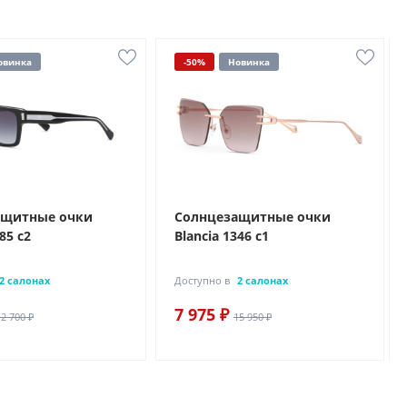
овинка
-50%
Новинка
ащитные очки
Солнцезащитные очки
85 с2
Blancia 1346 с1
2 салонах
Доступно в
2 салонах
7 975 ₽
12 700 ₽
15 950 ₽