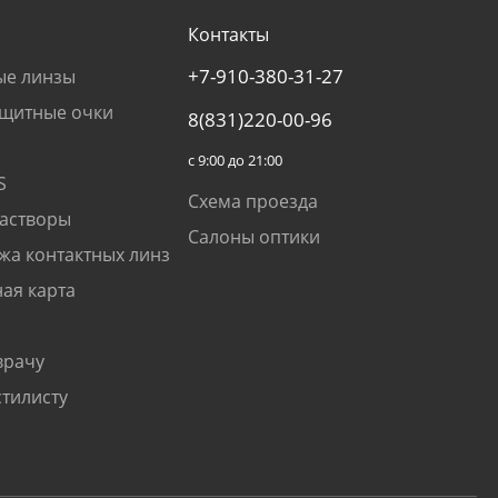
Контакты
+7-910-380-31-27
ые линзы
щитные очки
8(831)220-00-96
с 9:00 до 21:00
S
Схема проезда
растворы
Салоны оптики
жа контактных линз
ая карта
врачу
стилисту