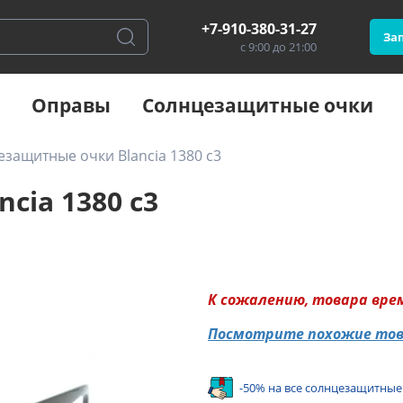
+7-910-380-31-27
Зап
с 9:00 до 21:00
Оправы
Солнцезащитные очки
защитные очки Blancia 1380 с3
cia 1380 с3
К сожалению, товара вре
Посмотрите похожие то
-50% на все солнцезащитные