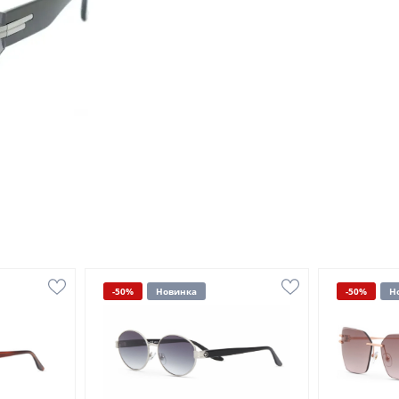
-50%
Новинка
-50%
Н