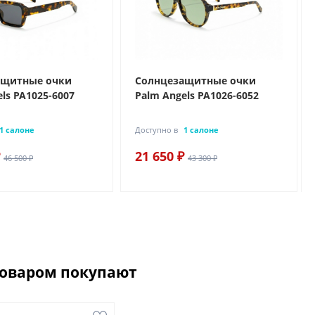
ащитные очки
Солнцезащитные очки
ls PA1025-6007
Palm Angels PA1026-6052
1 салоне
Доступно в
1 салоне
21 650 ₽
46 500 ₽
43 300 ₽
товаром покупают