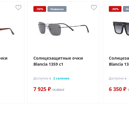
-50%
Новинка
-50%
Н
чки
Солнцезащитные очки
Солнцез
Blancia 1359 с1
Blancia 13
Доступно в
2 салонах
Доступно в
7 925 ₽
6 350 ₽
15 850 ₽