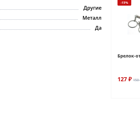
-15%
Другие
Металл
Да
Брелок-о
127 ₽
150 