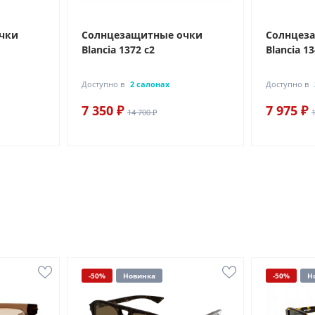
чки
Солнцезащитные очки
Солнцез
Blancia 1372 с2
Blancia 13
Доступно в
2 салонах
Доступно в
7 350 ₽
7 975 ₽
14 700 ₽
-50%
Новинка
-50%
Н