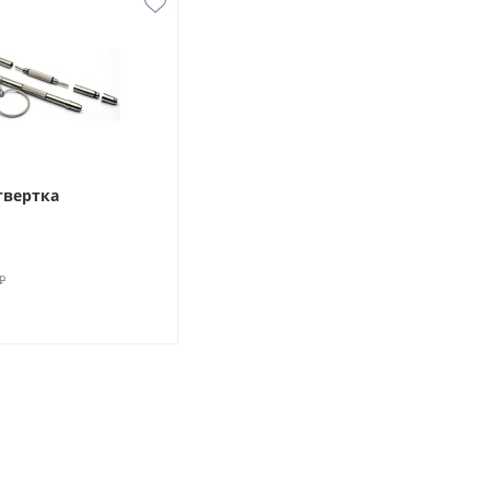
твертка
₽