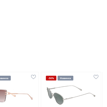
овинка
-50%
Новинка