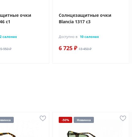
ащитные очки
Солнцезащитные очки
46 с1
Blancia 1317 с3
2 салонах
Доступно в
10 салонах
6 725 ₽
15 950 ₽
13 450 ₽
овинка
-50%
Новинка