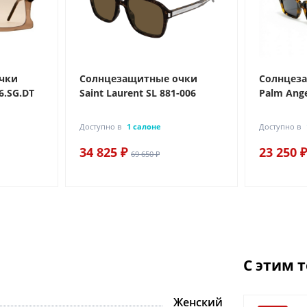
чки
Солнцезащитные очки
Солнцез
6.SG.DT
Saint Laurent SL 881-006
Palm Ange
Доступно в
1 салоне
Доступно в
34 825 ₽
23 250 ₽
69 650 ₽
С этим 
Женский