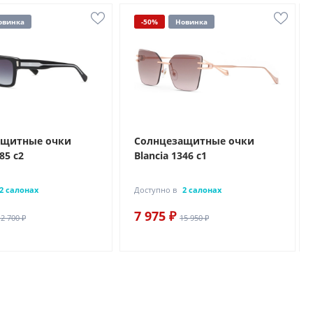
овинка
-50%
Новинка
ащитные очки
Солнцезащитные очки
85 с2
Blancia 1346 с1
2 салонах
Доступно в
2 салонах
7 975 ₽
12 700 ₽
15 950 ₽