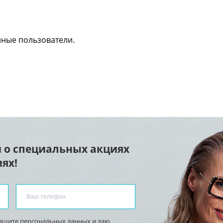
нные пользователи.
 о специальных акциях
ях!
защите персональных данных
и
даю