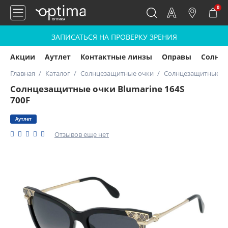
0
ЗАПИСАТЬСЯ НА ПРОВЕРКУ ЗРЕНИЯ
Акции
Аутлет
Контактные линзы
Оправы
Солнц
Главная
Каталог
Солнцезащитные очки
Солнцезащитные очк
Солнцезащитные очки Blumarine 164S
700F
Аутлет
Отзывов еще нет