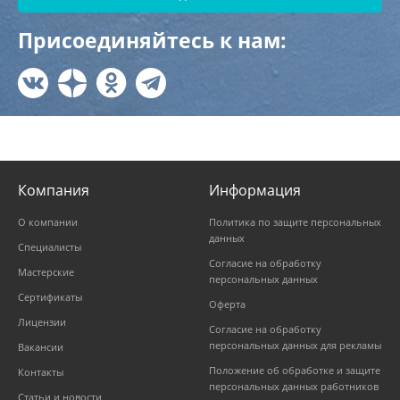
Присоединяйтесь к нам:
Компания
Информация
О компании
Политика по защите персональных
данных
Специалисты
Согласие на обработку
Мастерские
персональных данных
Сертификаты
Оферта
Лицензии
Согласие на обработку
персональных данных для рекламы
Вакансии
Положение об обработке и защите
Контакты
персональных данных работников
Статьи и новости