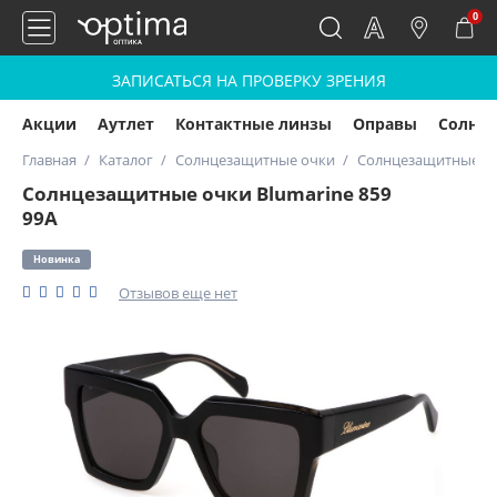
0
ЗАПИСАТЬСЯ НА ПРОВЕРКУ ЗРЕНИЯ
Акции
Аутлет
Контактные линзы
Оправы
Солнц
Главная
Каталог
Солнцезащитные очки
Солнцезащитные очк
Солнцезащитные очки Blumarine 859
99A
Новинка
Отзывов еще нет