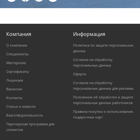
Компания
Информация
О компании
Политика по защите персональных
данных
Специалисты
Согласие на обработку
Мастерские
персональных данных
Сертификаты
Оферта
Лицензии
Согласие на обработку
персональных данных для рекламы
Вакансии
Положение об обработке и защите
Контакты
персональных данных работников
Статьи и новости
Правила покупки и использования
Благотворительность
подарочных карт
Партнерская программа для
стилистов