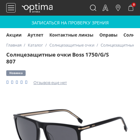
0
ЗАПИСАТЬСЯ НА ПРОВЕРКУ ЗРЕНИЯ
Акции
Аутлет
Контактные линзы
Оправы
Солнц
Главная
Каталог
Солнцезащитные очки
Солнцезащитные очк
Солнцезащитные очки Boss 1750/G/S
807
Новинка
Отзывов еще нет