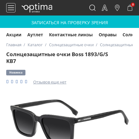
0
ЗАПИСАТЬСЯ НА ПРОВЕРКУ ЗРЕНИЯ
Акции
Аутлет
Контактные линзы
Оправы
Солнц
Главная
Каталог
Солнцезащитные очки
Солнцезащитные очк
Солнцезащитные очки Boss 1893/G/S
KB7
Новинка
Отзывов еще нет