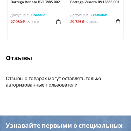
7
Bottega Veneta BV1388S 002
Bottega Veneta BV1388S 001
Доступно в
1 салоне
Доступно в
2 салонах
27 950 ₽
29 725 ₽
55 900 ₽
59 450 ₽
Отзывы
Отзывы о товарах могут оставлять только
авторизованные пользователи.
Узнавайте первыми о специальных