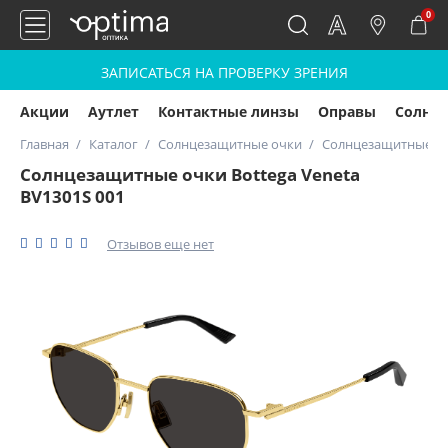
0
ЗАПИСАТЬСЯ НА ПРОВЕРКУ ЗРЕНИЯ
Акции
Аутлет
Контактные линзы
Оправы
Солнц
Главная
Каталог
Солнцезащитные очки
Солнцезащитные очк
Солнцезащитные очки Bottega Veneta
BV1301S 001
Отзывов еще нет