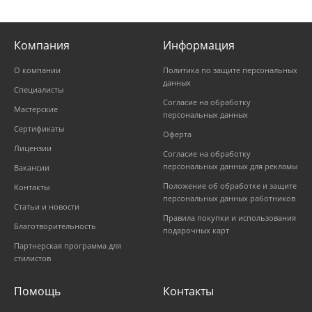
Компания
Информация
О компании
Политика по защите персональных
данных
Специалисты
Согласие на обработку
Мастерские
персональных данных
Сертификаты
Оферта
Лицензии
Согласие на обработку
персональных данных для рекламы
Вакансии
Положение об обработке и защите
Контакты
персональных данных работников
Статьи и новости
Правила покупки и использования
Благотворительность
подарочных карт
Партнерская программа для
стилистов
Помощь
Контакты