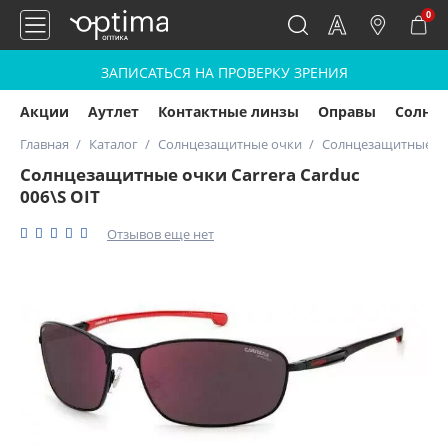
0
ЗАПИСАТЬСЯ НА ПРОВЕРКУ ЗРЕНИЯ
Акции
Аутлет
Контактные линзы
Оправы
Солнц
Главная
Каталог
Солнцезащитные очки
Солнцезащитные очк
Солнцезащитные очки Carrera Carduc
006\S OIT
Отзывов еще нет