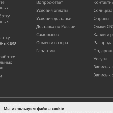
те
Вопрос-ответ
Контактн
нных
Условия оплаты
Солнцеза
ботку
Условия доставки
Оправы
нных
Доставка по России
Сумки CN
Самовывоз
Капли и 
ботку
Обмен и возврат
Распрода
нных для
Гарантии
Подарочн
работке
Услуги
альных
Запись к 
ов
Запись к 
и
06505 от 20.06.2019г.
Мы используем файлы cookie
ся публичной офертой, определяемой ст. 437 Гражданского кодекса РФ.