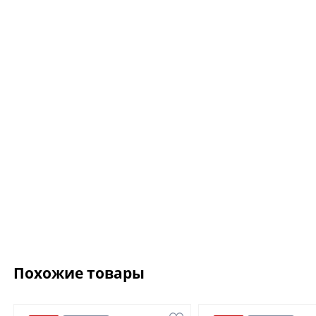
Ожерелье.For Art's
Kiss Necklace Blue
7 735 ₽
9 100 ₽
Похожие товары