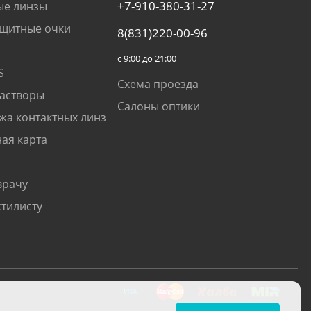
+7-910-380-31-27
ые линзы
щитные очки
8(831)220-00-96
с 9:00 до 21:00
S
Схема проезда
растворы
Салоны оптики
жа контактных линз
ая карта
врачу
стилисту