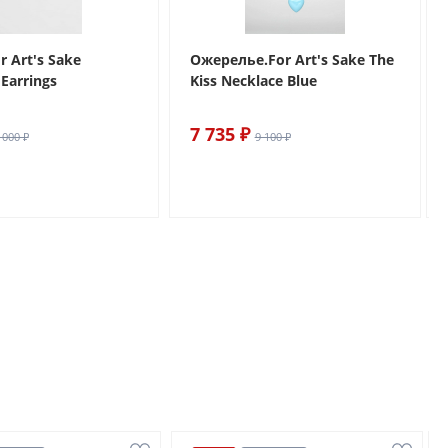
r Art's Sake
Ожерелье.For Art's Sake The
Earrings
Kiss Necklace Blue
7 735 ₽
 000 ₽
9 100 ₽