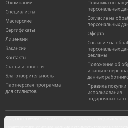
О компании
Политика по защи
персональных да
Специалисты
Согласие на обра
Мастерские
персональных да
Сертификаты
Оферта
Лицензии
Согласие на обра
Вакансии
персональных да
рекламы
Контакты
Положение об об
Статьи и новости
и защите персон
Благотворительность
данных работник
Партнерская программа
Правила покупки 
для стилистов
использования
подарочных карт
2026
,
ООО "Оптика "Оптима"
ОГРН 1185275027630. Лицензия №ЛО-52-0
Характеристики, описание, наличие и стоимость товаров не являют