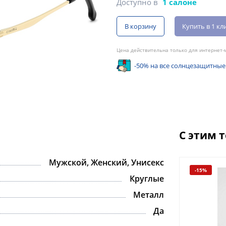
Доступно в
1 салоне
В корзину
Купить в 1 кл
Цена действительна только для интернет-м
-50% на все солнцезащитные
С этим 
Мужской, Женский, Унисекс
-15%
-15%
Круглые
Металл
Да