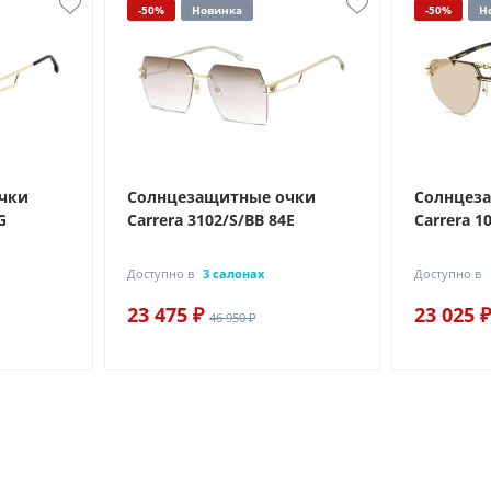
-50%
Новинка
-50%
Н
чки
Солнцезащитные очки
Солнцез
G
Carrera 3102/S/BB 84E
Carrera 10
Доступно в
3 салонах
Доступно в
23 475 ₽
23 025 ₽
46 950 ₽