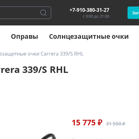
+7-910-380-31-27
Зап
с 9:00 до 21:00
Оправы
Солнцезащитные очки
езащитные очки Carrera 339/S RHL
era 339/S RHL
15 775 ₽
31 550 ₽