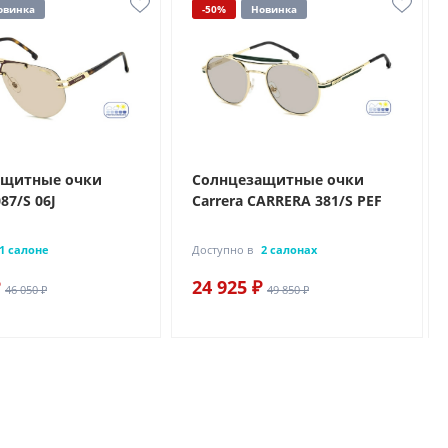
овинка
-50%
Новинка
ащитные очки
Солнцезащитные очки
87/S 06J
Carrera CARRERA 381/S PEF
1 салоне
Доступно в
2 салонах
24 925 ₽
46 050 ₽
49 850 ₽