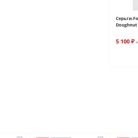
 Sake The
Браслет For Art's Sake Olive
Серьги.Fo
Bracelet Gold
Doughnut 
6 290 ₽
5 100 ₽
7 400 ₽
6