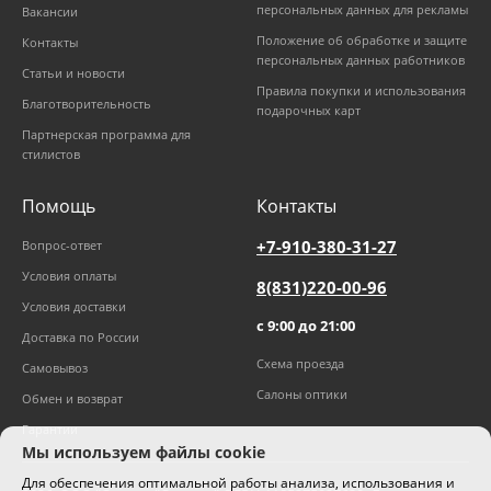
персональных данных для рекламы
Вакансии
Положение об обработке и защите
Контакты
персональных данных работников
Статьи и новости
Правила покупки и использования
Благотворительность
подарочных карт
Партнерская программа для
стилистов
Помощь
Контакты
+7-910-380-31-27
Вопрос-ответ
Условия оплаты
8(831)220-00-96
Условия доставки
с 9:00 до 21:00
Доставка по России
Схема проезда
Самовывоз
Салоны оптики
Обмен и возврат
Гарантии
Мы используем файлы cookie
Для обеспечения оптимальной работы анализа, использования и