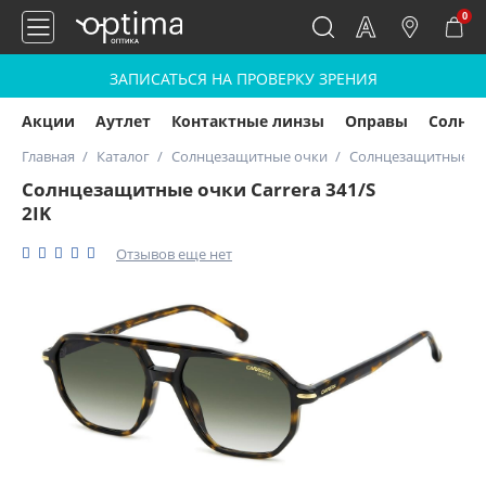
0
ЗАПИСАТЬСЯ НА ПРОВЕРКУ ЗРЕНИЯ
Акции
Аутлет
Контактные линзы
Оправы
Солнц
Главная
Каталог
Солнцезащитные очки
Солнцезащитные очк
Солнцезащитные очки Carrera 341/S
2IK
Отзывов еще нет