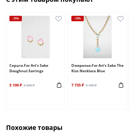
-15%
-15%
e
Серьги.For Art's Sake
Ожерелье.For Art's Sake The
Бр
Doughnut Earrings
Kiss Necklace Blue
Br
5 100 ₽
7 735 ₽
6 
6 000 ₽
9 100 ₽
Похожие товары