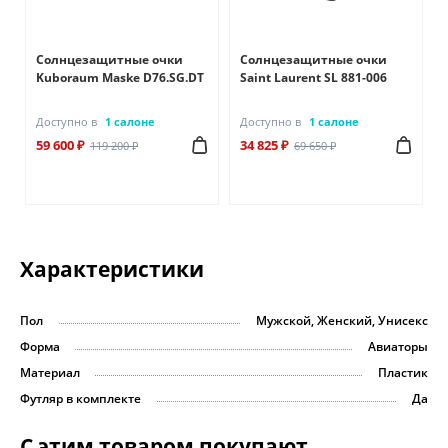
Солнцезащитные очки
Солнцезащитные очки
Kuboraum Maske D76.SG.DT
Saint Laurent SL 881-006
Доступно в
1 салоне
Доступно в
1 салоне
59 600 ₽
34 825 ₽
119 200 ₽
69 650 ₽
Характеристики
Пол
Мужской, Женский, Унисекс
Форма
Авиаторы
Материал
Пластик
Футляр в комплекте
Да
С этим товаром покупают