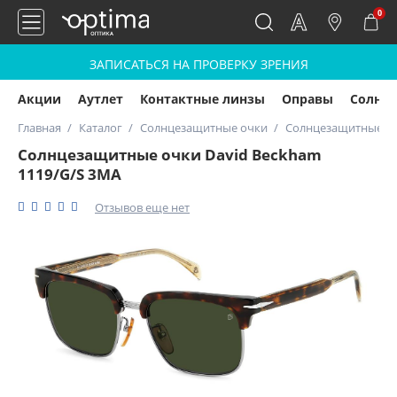
0
ЗАПИСАТЬСЯ НА ПРОВЕРКУ ЗРЕНИЯ
Акции
Аутлет
Контактные линзы
Оправы
Солнц
Главная
Каталог
Солнцезащитные очки
Солнцезащитные оч
Солнцезащитные очки David Beckham
1119/G/S 3MA
Отзывов еще нет