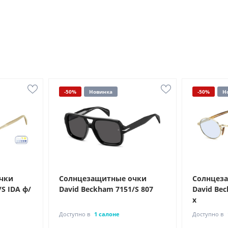
-50%
Новинка
-50%
Н
чки
Солнцезащитные очки
Солнцез
S IDA ф/
David Beckham 7151/S 807
David Bec
х
Доступно в
1 салоне
Доступно в