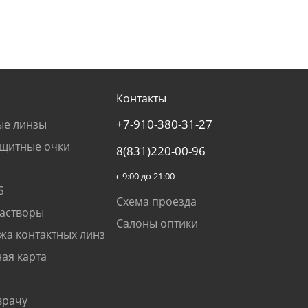
Контакты
+7-910-380-31-27
ые линзы
щитные очки
8(831)220-00-96
с 9:00 до 21:00
S
Схема проезда
растворы
Салоны оптики
жа контактных линз
ая карта
врачу