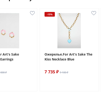
-15%
r Art's Sake
Ожерелье.For Art's Sake The
Earrings
Kiss Necklace Blue
7 735 ₽
 000 ₽
9 100 ₽