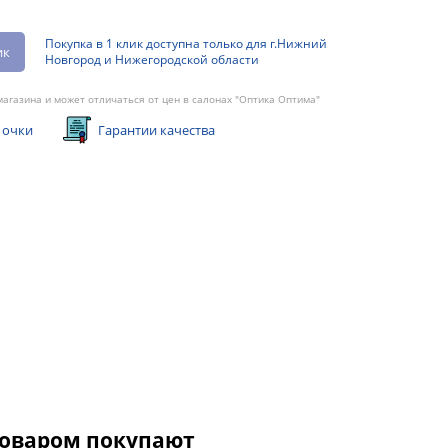
Покупка в 1 клик доступна только для г.Нижний
ик
Новгород и Нижегородской области
агазина и может отличаться от цен в салонах "Оптика Оптима"
 очки
Гарантии качества
товаром покупают