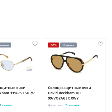
овинка
-50%
Новинка
ащитные очки
Солнцезащитные очки
kham 1196/S T5U ф/
David Beckham DB
99/VOYAGER XWY
1 салоне
Доступно в
2 салонах