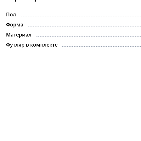
Пол
-15%
Форма
Материал
Футляр в комплекте
Ожерелье.For Art's
Kiss Necklace Blue
7 735 ₽
9 100 ₽