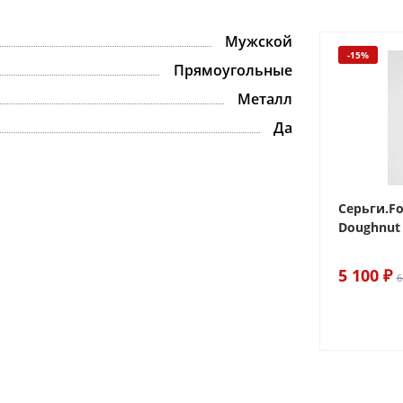
Мужской
-15%
-15%
Прямоугольные
Металл
Да
 Sake The
Браслет For Art's Sake Olive
Серьги.Fo
Bracelet Gold
Doughnut 
6 290 ₽
5 100 ₽
7 400 ₽
6