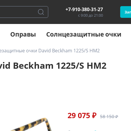
+7-910-380-31-27
Зап
с 9:00 до 21:00
Оправы
Солнцезащитные очки
езащитные очки David Beckham 1225/S HM2
id Beckham 1225/S HM2
29 075 ₽
58 150 ₽