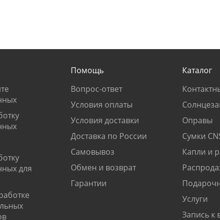
Помощь
Каталог
те
Вопрос-ответ
Контактн
нных
Условия оплаты
Солнцеза
ботку
Условия доставки
Оправы
нных
Доставка по России
Сумки CN
Самовывоз
Капли и 
ботку
Обмен и возврат
Распрода
нных для
Гарантии
Подарочн
работке
Услуги
альных
Запись к 
ов